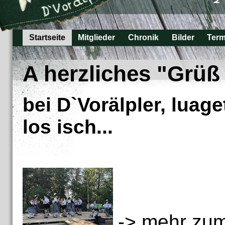
Startseite
Mitglieder
Chronik
Bilder
Term
A herzliches "Grüß
bei D`Vorälpler, luag
los isch...
->
mehr zum